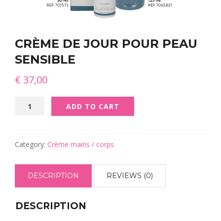
CRÈME DE JOUR POUR PEAU
SENSIBLE
€
37,00
Crème
ADD TO CART
de
jour
pour
peau
Category:
Crème mains / corps
sensible
quantity
DESCRIPTION
REVIEWS (0)
DESCRIPTION