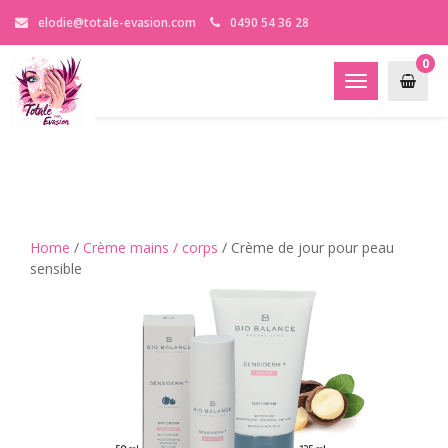
elodie@totale-evasion.com
0490 54 36 28
0
Toggle
navigation
Home
/
Crème mains / corps
/ Crème de jour pour peau
sensible