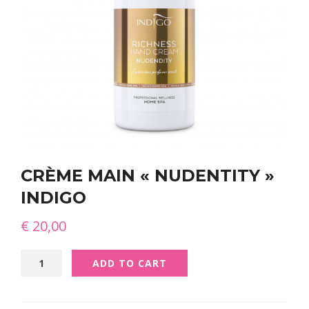
CRÈME MAIN « NUDENTITY »
INDIGO
€
20,00
Crème
ADD TO CART
Main
"Nudentity"
Indigo