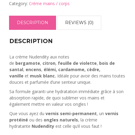
quantity
Category:
Crème mains / corps
DESCRIPTION
REVIEWS (0)
DESCRIPTION
La crème Nudendity aux notes
de
bergamote
,
citron
,
feuille de violette
,
bois de
santal
,
encens
,
élémi, cardamome, cèdre,
vanille
et
musk blanc
.
Idéale pour avoir des mains toutes
douces et parfumée d’une senteur unique.
Sa formule garanti une hydratation immédiate grâce à son
absorption rapide, de quoi sublimer vos mains et
également mettre en valeur vos ongles !
Que vous ayez du
vernis semi-permanent
, un
vernis
protéiné
ou des
ongles naturels
, la crème
hydratante
Nudendity
est celle qu’il vous faut !