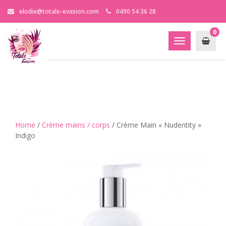
elodie@totale-evasion.com
0490 54 36 28
0
Toggle
navigation
Home
/
Crème mains / corps
/ Crème Main « Nudentity »
Indigo