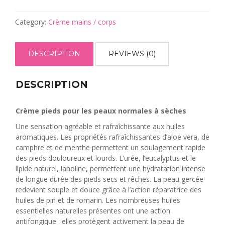
pour
les
Category:
Crème mains / corps
peaux
normales
et
DESCRIPTION
REVIEWS (0)
sèches
quantity
DESCRIPTION
Crème pieds pour les peaux normales à sèches
Une sensation agréable et rafraîchissante aux huiles
aromatiques. Les propriétés rafraîchissantes d’aloe vera, de
camphre et de menthe permettent un soulagement rapide
des pieds douloureux et lourds. L’urée, l’eucalyptus et le
lipide naturel, lanoline, permettent une hydratation intense
de longue durée des pieds secs et rêches. La peau gercée
redevient souple et douce grâce à l’action réparatrice des
huiles de pin et de romarin. Les nombreuses huiles
essentielles naturelles présentes ont une action
antifongique : elles protègent activement la peau de