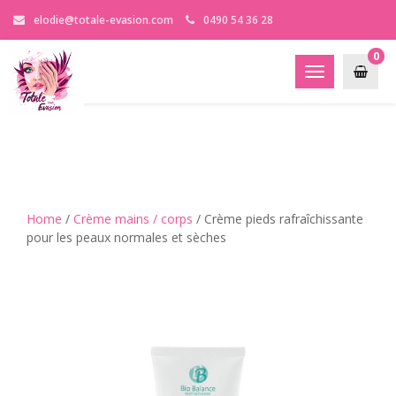
elodie@totale-evasion.com
0490 54 36 28
0
Toggle
navigation
Home
/
Crème mains / corps
/ Crème pieds rafraîchissante
pour les peaux normales et sèches